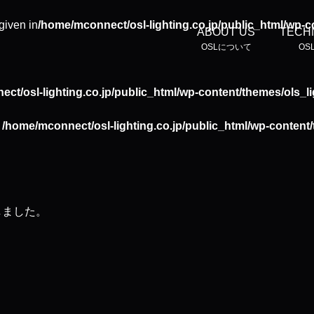
given in
/home/mconnect/osl-lighting.co.jp/public_html/wp-c
ABOUT US
TECH
OSLについて
OS
ct/osl-lighting.co.jp/public_html/wp-content/themes/ols_l
n
/home/mconnect/osl-lighting.co.jp/public_html/wp-content
たしました。