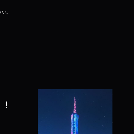
さい。
う！