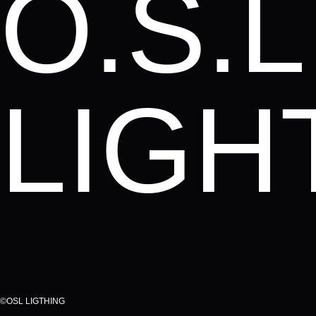
O.S.L
LIGH
©OSL LIGTHING