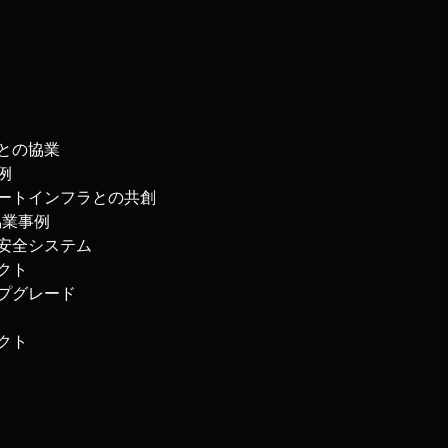
ーとの協業
例
マートインフラとの共創
協業事例
者安全システム
クト
ップグレード
クト