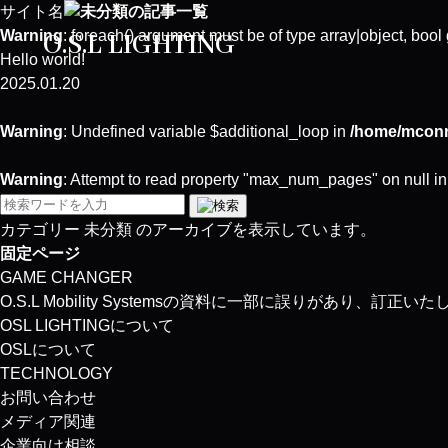
サイト名
未分類の記事一覧
Warning
: foreach() argument must be of type array|object, bool 
O.S.L LIGHTING
Hello world!
2025.01.20
Warning
: Undefined variable $additional_loop in
/home/mconne
Warning
: Attempt to read property "max_num_pages" on null i
カテゴリー 未分類 のアーカイブを表示しています。
固定ページ
GAME CHANGER
O.S.L Mobility Systemsの資料に一部に誤りがあり、訂正い
OSL LIGHTINGについて
OSLについて
TECHNOLOGY
お問い合わせ
メディア関連
企業向け相談