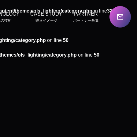
ontent/themes/ols_lighting/category.php
on line
32
NOLOGY
CASE STUDY
PARTNER
Lの技術
導入イメージ
パートナー募集
ighting/category.php
on line
50
/themes/ols_lighting/category.php
on line
50