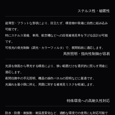
ステルス性・秘匿性
超薄型・フラットな形状により、目立たず、構造物や装備に自然に組み込み
可能です。
特にステルス装備、車両、航空機などへの目視被発見率を下げる設計が可能
です。
可視光の発光制御（調光・カラーフィルタ）で、夜間戦術に適応します。
局所照明・指向性制御が容易
光源を側面から導光する構造により、狭い範囲だけを選択的に照らす用途に
適応します。
夜間任務中の手元照明、機器の操作パネルの照明などに最適です。
光漏れを最小限に抑え、周囲に対する被発見リスクを軽減します。
特殊環境への高耐久性対応
防水・防塵・耐振動・耐温度変化など、過酷な環境での使用にも対応可能で