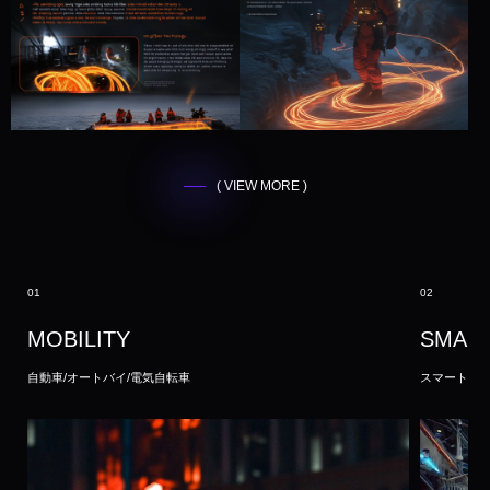
( VIEW MORE )
01
02
MOBILITY
SMAR
自動車/オートバイ/電気自転車
スマートファ