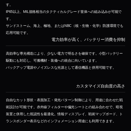
す。
IP65以上、MIL規格相当のタクティカルグレード筐体への組み込みが可能で
す。
サンドストーム、海上、極地、またはNBC（核・生物・化学）防護環境でも
応用可能です。
電力効率が高く、バッテリー消費を抑制
高効率な導光構造により、少ない電力で明るさを確保です。小型バッテリー
駆動にも対応し、可搬機材・装備への統合に向いています。
バックアップ電源やノイズレスな光源として通信機器と併用可能です。
カスタマイズ自由度の高さ
自由なカット形状・表面加工・発光パターン制御により、用途に合わせた戦
術設計が可能です。赤外線フィルターや偏光シートとの組み合わせで、暗視
装置と併用した視認性を最適化。情報ディスプレイ、戦術マップボード、ト
ランスポンダー表示などのインフォメーション用途にも利用できます。