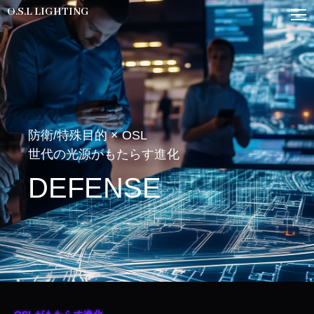
O.S.L LIGHTING
防衛/特殊目的 × OSL
世代の光源がもたらす進化
DEFENSE