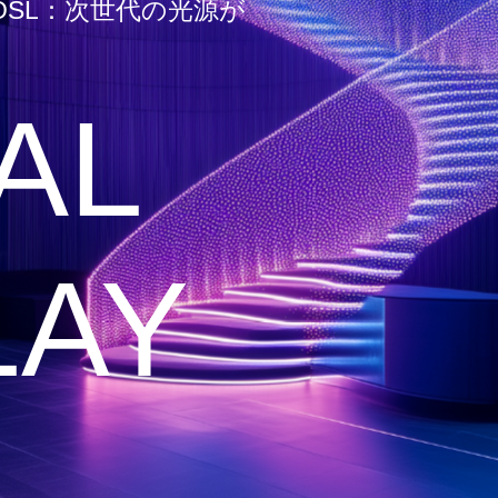
OSL：次世代の光源が
AL
LAY