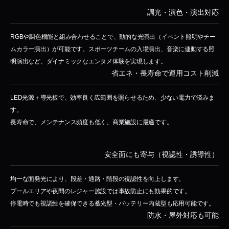
調光・演色・演出対応
RGBや調色機能と組み合わせることで、動的な光演出（イベント照明やチー
ムカラー演出）が可能です。スポーツチームの入場演出、音楽に連動する照
明演出など、ダイナミックなエンタメ体験を実現します。
省エネ・長寿命で運用コスト削減
LED光源＋導光板で、効率良く広範囲を照らせるため、少ない電力で済みま
す。
長寿命で、メンテナンス頻度も低く、商業施設に最適です。
安全面にも寄与（視認性・誘導性）
均一な面発光により、段差・通路・階段の視認性を向上します。
プールエリアや夜間のレジャー施設では事故防止にも効果的です。
停電時でも視認性を確保できる蓄光型・バッテリー内蔵型も応用可能です。
防水・屋外対応も可能