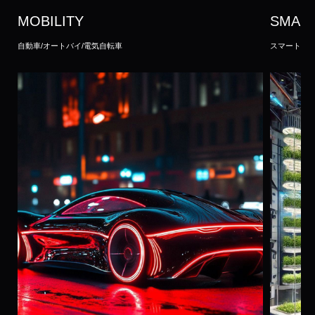
MOBILITY
SMAR
自動車/オートバイ/電気自転車
スマートファ