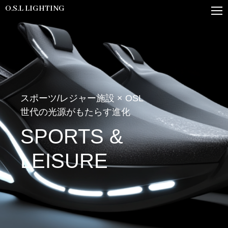
O.S.L LIGHTING
スポーツ/レジャー施設 × OSL
世代の光源がもたらす進化
SPORTS &
LEISURE