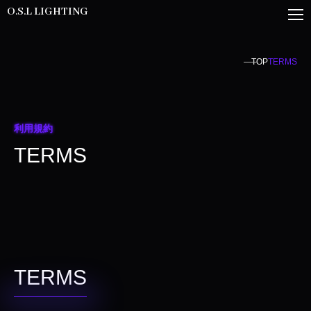
O.S.L LIGHTING
TOP
TERMS
利用規約
TERMS
TERMS