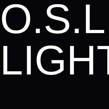
O.S.L
LIGH