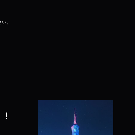
さい。
う！