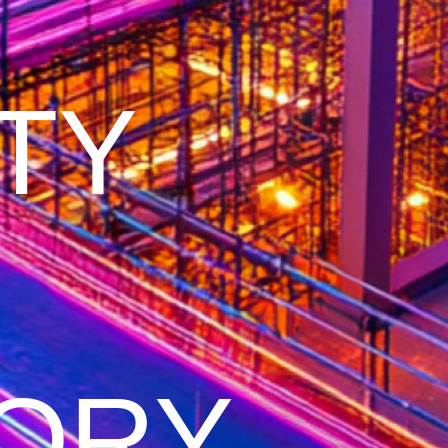
TY
ORY