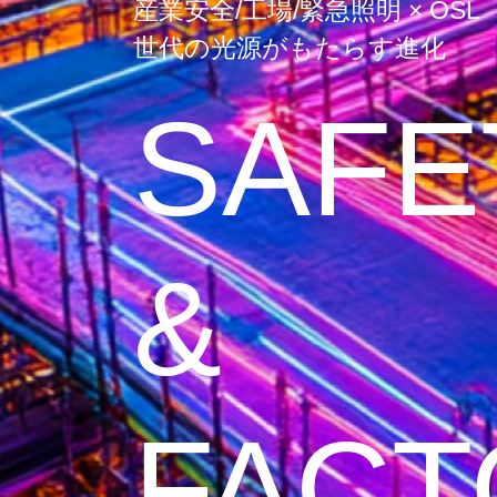
産業安全/工場/緊急照明 × OSL
世代の光源がもたらす進化
SAFE
&
FACT