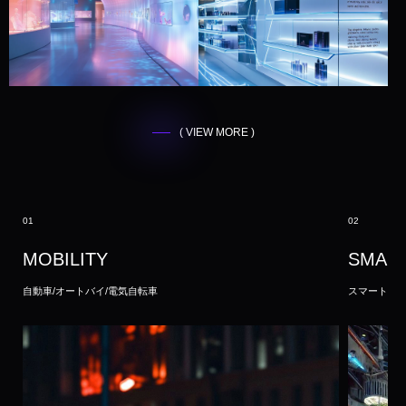
( VIEW MORE )
01
02
MOBILITY
SMAR
自動車/オートバイ/電気自転車
スマートファ